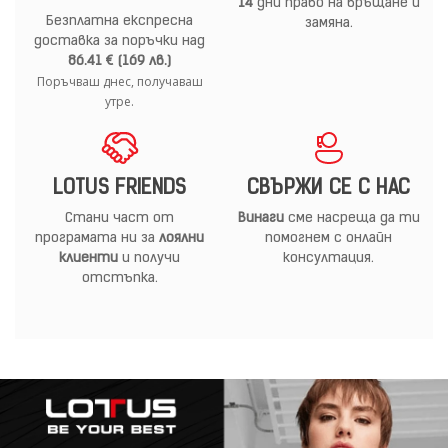
14
дни право на връщане и
Безплатна експресна
замяна.
доставка за поръчки над
86.41 € (169 лв.)
Поръчваш днес, получаваш
утре.
LOTUS FRIENDS
СВЪРЖИ СЕ С НАС
Стани част от
Винаги
сме насреща да ти
програмата ни за
лоялни
помогнем с онлайн
клиенти
и получи
консултация.
отстъпка.