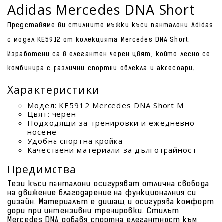
Adidas Mercedes DNA Short
Представяме ви стилните мъжки къси панталони Adidas
с модел KE5912 от колекцията Mercedes DNA Short.
Изработени са в елегантен черен цвят, който лесно се
комбинира с различни спортни облекла и аксесоари.
Характеристики
Модел: KE5912 Mercedes DNA Short M
Цвят: черен
Подходящи за тренировки и ежедневно
носене
Удобна спортна кройка
Качествени материали за дълготрайност
Предимства
Тези къси панталони осигуряват отлична свобода
на движение благодарение на функционалния си
дизайн. Материалът е дишащ и осигурява комфорт
дори при интензивни тренировки. Стилът
Mercedes DNA добавя спортна елегантност към