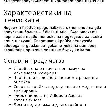
въздухопропускливост и комфорт през целия ден.
Характеристики на
тениската
Моделът KE6096 представлява съчетание на два
популярни бранда - Adidas и Audi. Класическата
черна гама прави тениската подходяща за всеки
стил и случай. Спортната кройка осигурява
свобода на движение, докато меката материя
гарантира приятно усещане върху кожата.
Основни предимства
Изработена от качествен памук за
максимален комфорт
Черен цвят - лесно съчетаем с различни
облекла
Спортна кройка, подходяща за ежедневие и
тренировки
Фирмени лога на Adidas и Audi за
автентичност
Лесна поддръжка и дълготрайност