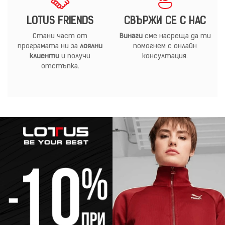
LOTUS FRIENDS
СВЪРЖИ СЕ С НАС
Стани част от
Винаги
сме насреща да ти
програмата ни за
лоялни
помогнем с онлайн
клиенти
и получи
консултация.
отстъпка.