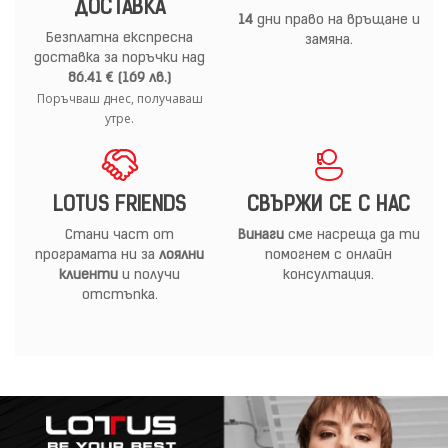
ДОСТАВКА
14
дни право на връщане и
Безплатна експресна
замяна.
доставка за поръчки над
86.41 € (169 лв.)
Поръчваш днес, получаваш
утре.
LOTUS FRIENDS
СВЪРЖИ СЕ С НАС
Стани част от
Винаги
сме насреща да ти
програмата ни за
лоялни
помогнем с онлайн
клиенти
и получи
консултация.
отстъпка.