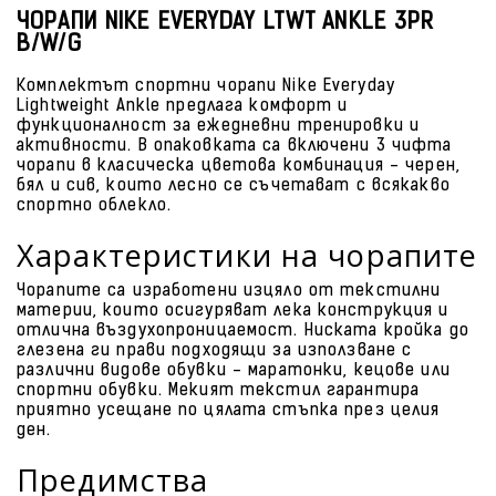
ЧОРАПИ NIKE EVERYDAY LTWT ANKLE 3PR
B/W/G
Комплектът спортни чорапи Nike Everyday
Lightweight Ankle предлага комфорт и
функционалност за ежедневни тренировки и
активности. В опаковката са включени 3 чифта
чорапи в класическа цветова комбинация - черен,
бял и сив, които лесно се съчетават с всякакво
спортно облекло.
Характеристики на чорапите
Чорапите са изработени изцяло от текстилни
материи, които осигуряват лека конструкция и
отлична въздухопроницаемост. Ниската кройка до
глезена ги прави подходящи за използване с
различни видове обувки - маратонки, кецове или
спортни обувки. Мекият текстил гарантира
приятно усещане по цялата стъпка през целия
ден.
Предимства