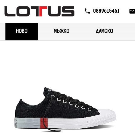
0889615461
НОВО
МЪЖКО
ДАМСКО