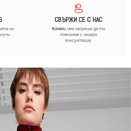
S
СВЪРЖИ СЕ С НАС
ата ни
Винаги
сме насреща да ти
олучи
помогнем с онлайн
консултация.