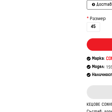
Достав
Размер
45
Марка:
CO
15
Модел:
Наличнос
КЕЦОВЕ CONV
Състав: гор