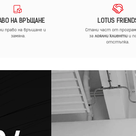
АВО НА ВРЪЩАНЕ
LOTUS FRIEND
и право на връщане и
Стани част от програм
замяна.
за
лоялни клиенти
и п
отстъпка.