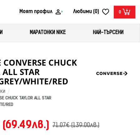
Моят профил
Любими (0)
0
И
МАРАТОНКИ NIKE
НАЙ-ТЪРСЕНИ
 CONVERSE CHUCK
 ALL STAR
GREY/WHITE/RED
ЙКИ
E CHUCK TAYLOR ALL STAR 
TE/RED
 (69.49лв.)
71.07€ (139.00лв.)