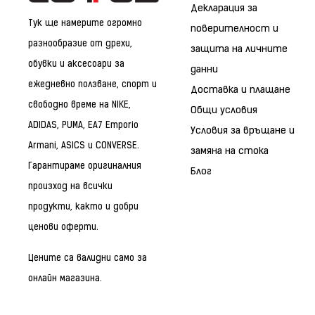
Декларация за
Тук ще намерите огромно
поверителност и
разнообразие от дрехи,
защита на личните
обувки и аксесоари за
данни
ежедневно ползване, спорт и
Доставка и плащане
свободно време на NIKE,
Общи условия
ADIDAS, PUMA, EA7 Emporio
Условия за връщане и
Armani, ASICS и CONVERSE.
замяна на стока
Гарантираме оригиналния
Блог
произход на всички
продукти, както и добри
ценови оферти.
Цените са валидни само за
онлайн магазина.