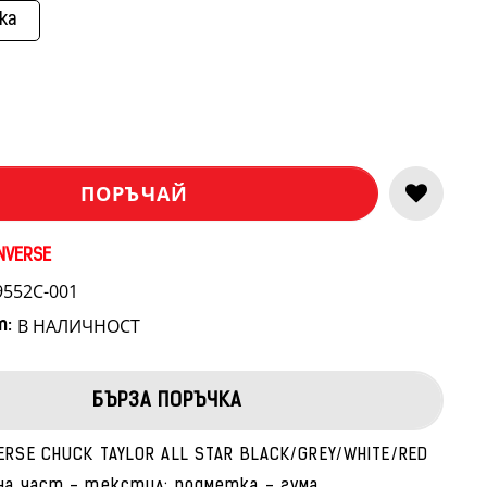
ка
ПОРЪЧАЙ
NVERSE
9552C-001
В НАЛИЧНОСТ
т:
БЪРЗА ПОРЪЧКА
ERSE CHUCK TAYLOR ALL STAR BLACK/GREY/WHITE/RED
на част - текстил; подметка - гума