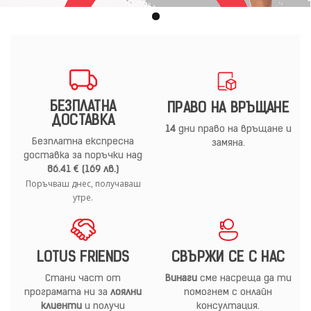
БЕЗПЛАТНА
ПРАВО НА ВРЪЩАНЕ
ДОСТАВКА
14
дни право на връщане и
Безплатна експресна
замяна.
доставка за поръчки над
86.41 € (169 лв.)
Поръчваш днес, получаваш
утре.
LOTUS FRIENDS
СВЪРЖИ СЕ С НАС
Стани част от
Винаги
сме насреща да ти
програмата ни за
лоялни
помогнем с онлайн
клиенти
и получи
консултация.