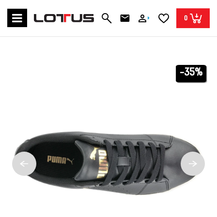
0
-35%