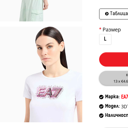
Таблица
Размер
L
К
13 x €4.
Марка:
EA7
3D
Модел:
Наличнос