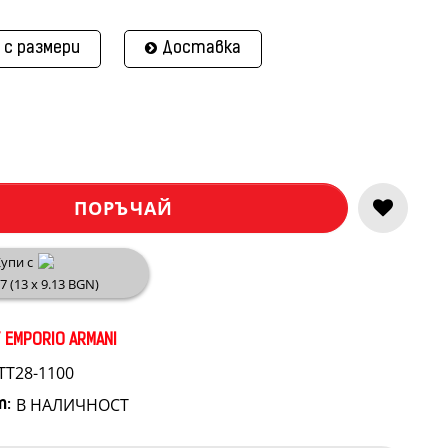
 с размери
Доставка
ПОРЪЧАЙ
упи с
67 (13 x 9.13 BGN)
 EMPORIO ARMANI
TT28-1100
В НАЛИЧНОСТ
т: