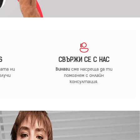
S
СВЪРЖИ СЕ С НАС
ата ни
Винаги
сме насреща да ти
олучи
помогнем с онлайн
консултация.