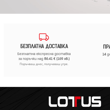
БЕЗПЛАТНА ДОСТАВКА
ПР
Безплатна експресна доставка
14
дн
за поръчки над
86.41 € (169 лв.)
Поръчваш днес, получаваш утре.