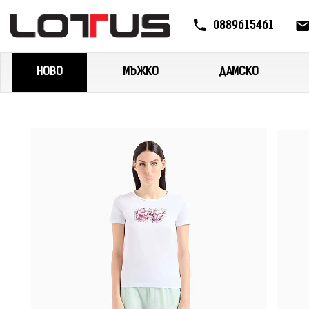
0889615461
НОВО
МЪЖКО
ДАМСКО