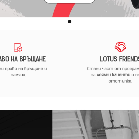
АВО НА ВРЪЩАНЕ
LOTUS FRIEND
и право на връщане и
Стани част от програм
замяна.
за
лоялни клиенти
и п
отстъпка.