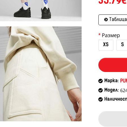
35.79€
Таблица
Размер
XS
S
Марка:
PU
62
Модел:
Наличнос