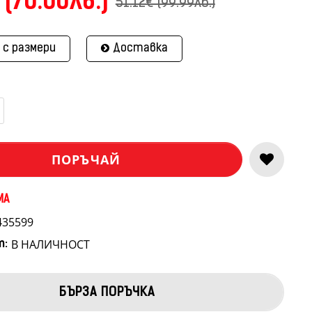
 (70.00лв.)
51.12€ (99.99лв.)
 с размери
Доставка
ПОРЪЧАЙ
MA
435599
В НАЛИЧНОСТ
т:
БЪРЗА ПОРЪЧКА