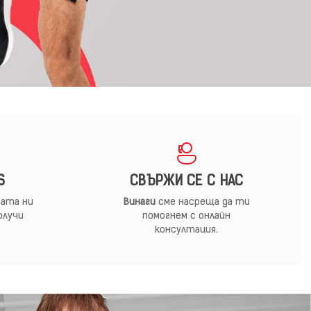
S
СВЪРЖИ СЕ С НАС
ата ни
Винаги
сме насреща да ти
олучи
помогнем с онлайн
консултация.