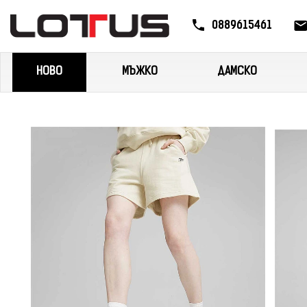
0889615461
НОВО
МЪЖКО
ДАМСКО