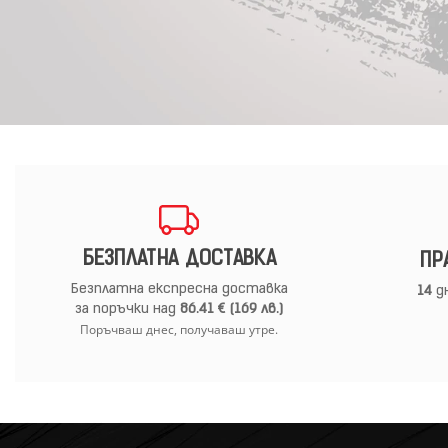
БЕЗПЛАТНА ДОСТАВКА
ПР
Безплатна експресна доставка
14
дн
за поръчки над
86.41 € (169 лв.)
Поръчваш днес, получаваш утре.