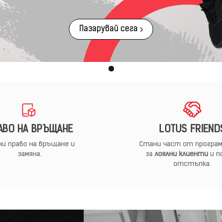
Пазарувай сега
АВО НА ВРЪЩАНЕ
LOTUS FRIEND
и право на връщане и
Стани част от програм
замяна.
за
лоялни клиенти
и п
отстъпка.