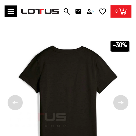
0
-30%