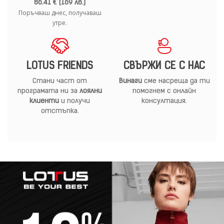
86.41 € (169 лв.)
Поръчваш днес, получаваш
утре.
LOTUS FRIENDS
СВЪРЖИ СЕ С НАС
Стани част от
Винаги
сме насреща да ти
програмата ни за
лоялни
помогнем с онлайн
клиенти
и получи
консултация.
отстъпка.