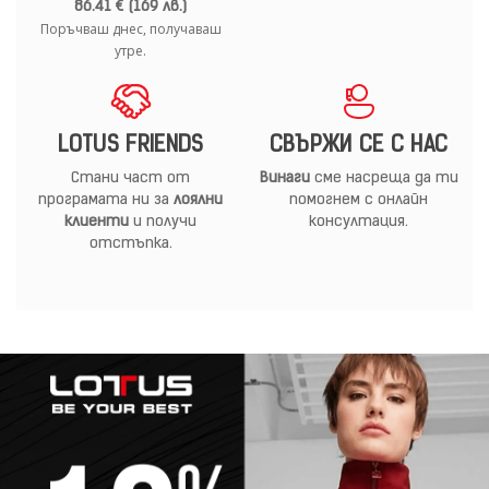
86.41 € (169 лв.)
Поръчваш днес, получаваш
утре.
LOTUS FRIENDS
СВЪРЖИ СЕ С НАС
Стани част от
Винаги
сме насреща да ти
програмата ни за
лоялни
помогнем с онлайн
клиенти
и получи
консултация.
отстъпка.