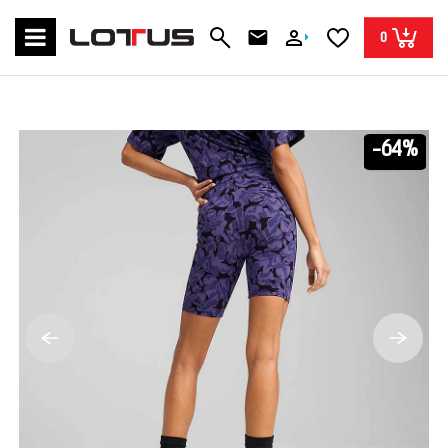
0
-64%