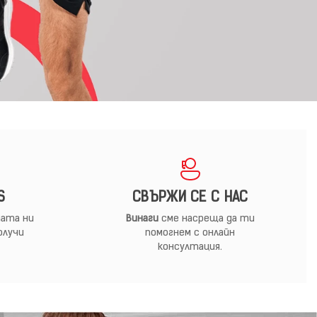
S
СВЪРЖИ СЕ С НАС
ата ни
Винаги
сме насреща да ти
олучи
помогнем с онлайн
консултация.