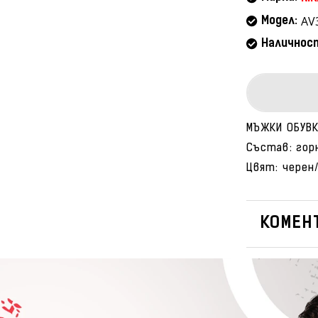
AV
Модел:
Наличнос
МЪЖКИ ОБУВКИ
Състав: гор
Цвят: черен
КОМЕНТ