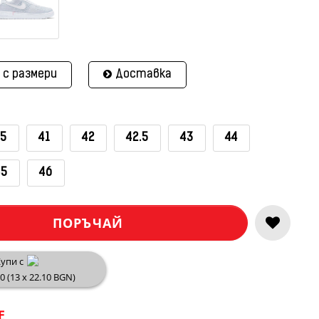
 с размери
Доставка
.5
41
42
42.5
43
44
45
46
ПОРЪЧАЙ
упи с
30 (13 x 22.10 BGN)
E