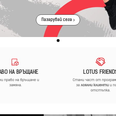
Пазарувай сега
АВО НА ВРЪЩАНЕ
LOTUS FRIEND
и право на връщане и
Стани част от програм
замяна.
за
лоялни клиенти
и п
отстъпка.