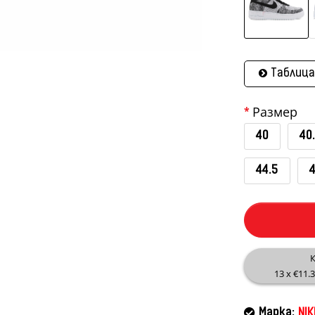
Таблица
Размер
40
40
44.5
К
13 x €11.
Марка:
NIK