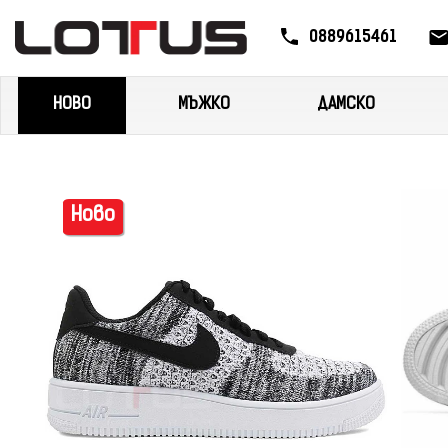
0889615461
НОВО
МЪЖКО
ДАМСКО
Ново