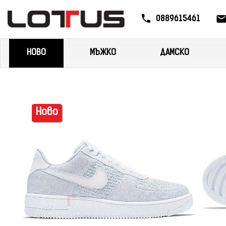
0889615461
НОВО
МЪЖКО
ДАМСКО
Ново