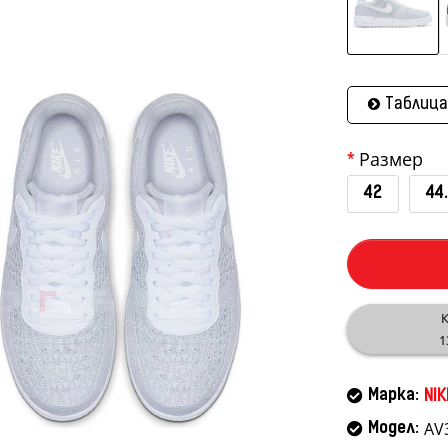
Таблица
Размер
42
44
К
1
Марка:
NIK
AV
Модел: