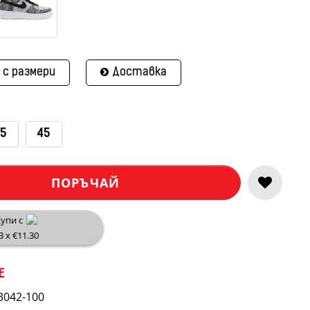
 с размери
Доставка
.5
45
ПОРЪЧАЙ
упи с
3 x €11.30
E
3042-100