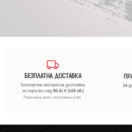
БЕЗПЛАТНА ДОСТАВКА
ПР
Безплатна експресна доставка
14
дн
за поръчки над
86.41 € (169 лв.)
Поръчваш днес, получаваш утре.