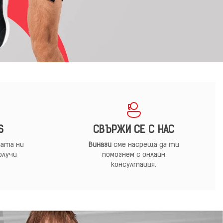
S
СВЪРЖИ СЕ С НАС
ата ни
Винаги
сме насреща да ти
олучи
помогнем с онлайн
консултация.