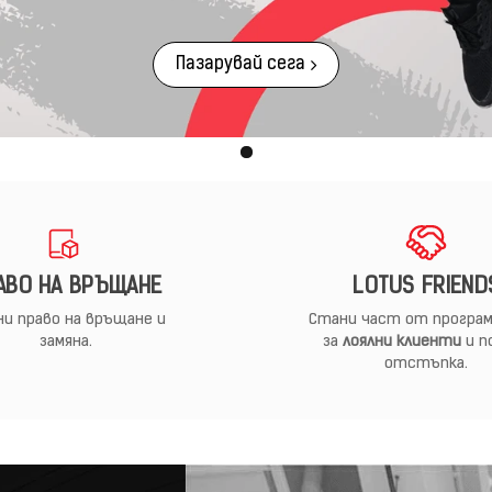
Пазарувай сега
АВО НА ВРЪЩАНЕ
LOTUS FRIEND
и право на връщане и
Стани част от програм
замяна.
за
лоялни клиенти
и п
отстъпка.