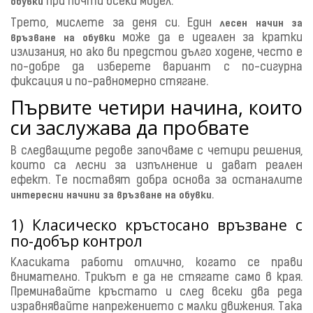
при почти всеки модел.
обувки
Трето, мислете за деня си. Един
лесен начин за
може да е идеален за кратки
връзване на обувки
излизания, но ако ви предстои дълго ходене, често е
по-добре да изберете вариант с по-сигурна
фиксация и по-равномерно стягане.
Първите четири начина, които
си заслужава да пробвате
В следващите редове започваме с четири решения,
които са лесни за изпълнение и дават реален
ефект. Те поставят добра основа за останалите
.
интересни начини за връзване на обувки
1) Класическо кръстосано връзване с
по-добър контрол
Класиката работи отлично, когато се прави
внимателно. Трикът е да не стягате само в края.
Преминавайте кръстато и след всеки два реда
изравнявайте напрежението с малки движения. Така