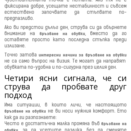
чувствителната точка е петата. Ако тя не е
фиксирана добре, усещате нестабилност и съвсем
естествено започвате да стъпвате по-
предпазливо.
Ако ви предстои дълъг ден, струва си да обърнете
внимание на
, вместо да го
връзване на обувки
оставяте просто като последна стъпка преди
излизане.
Точно затова
интересни начини за връзване на обувки
не са само въпрос на визия. Те могат да направят
обувката по-удобна и по-сигурна през целия ден.
Четири ясни сигнала, че си
струва да пробвате друг
подход
Има ситуации, в които личи, че настоящото
не ви носи нужния комфорт. Ето
връзване на обувки
как да ги разпознаете:
Често е достатъчна малка промяна във
връзване на
, за да усетите разлика, без да сменяте
обувки