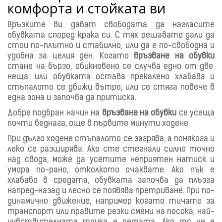
комфорта и стойката ви
Връзките ви дават свободата да нагласите
обувката според крака си. С тях решавате дали да
стои по-плътно и стабилно, или да е по-свободна и
удобна за целия ден. Когато
връзване на обувки
стане на бързо, обикновено се случва едно от две
неща: или обувката остава прекалено хлабава и
стъпалото се движи вътре, или се стяга повече в
една зона и започва да притиска.
Добре подбран начин на
връзване на обувки
се усеща
почти веднага, още в първите минути ходене.
При дълго ходене стъпалото се загрява, а понякога и
леко се разширява. Ако сте стегнали силно точно
над свода, може да усетите неприятен натиск и
умора по-рано, отколкото очаквате. Ако пък е
хлабаво в средата, обувката започва да плъзга
напред-назад и лесно се появява претриване. При по-
динамично движение, например когато тичате за
транспорт или правите резки смени на посока, най-