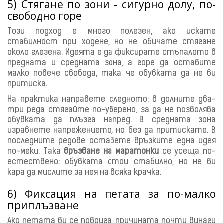
5) Стягане по зони - сигурно долу, по-
свободно горе
Този подход е много полезен, ако искате
стабилност при ходене, но не обичате стягане
около глезена. Идеята е да фиксирате стъпалото в
предната и средната зона, а горе да оставите
малко повече свобода, така че обувката да не ви
притиска.
На практика направете следното: в долните два-
три реда стягайте по-уверено, за да не позволява
обувката да плъзга напред. В средната зона
изравнете напрежението, но без да притискате. В
последните редове оставете връзките една идея
по-меки. Така
връзване на маратонки
се усеща по-
естествено: обувката стои стабилно, но не ви
кара да мислите за нея на всяка крачка.
6) Фиксация на петата за по-малко
приплъзване
Ако петата ви се повдига, причината почти винаги