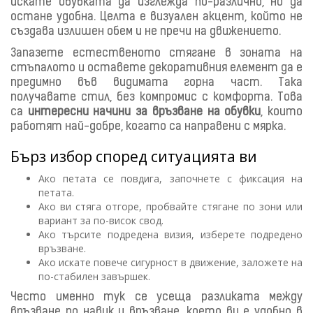
искате обувката да изглежда по-различно, но да
остане удобна. Целта е визуален акцент, който не
създава излишен обем и не пречи на движението.
Запазете естественото стягане в зоната на
стъпалото и оставете декоративния елемент да е
предимно във видимата горна част. Така
получавате стил, без компромис с комфорта. Това
са
интересни начини за връзване на обувки
, които
работят най-добре, когато са направени с мярка.
Бърз избор според ситуацията ви
Ако петата се повдига, започнете с фиксация на
петата.
Ако ви стяга отгоре, пробвайте стягане по зони или
вариант за по-висок свод.
Ако търсите подредена визия, изберете подредено
връзване.
Ако искате повече сигурност в движение, заложете на
по-стабилен завършек.
Често именно тук се усеща разликата между
връзване по навик и връзване, което ви е удобно в