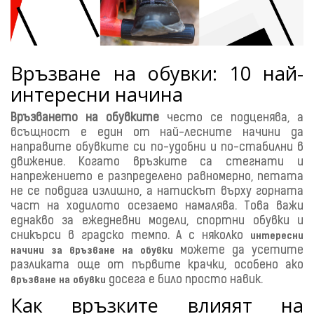
Връзване на обувки: 10 най-
интересни начина
Връзването на обувките
често се подценява, а
всъщност е един от най-лесните начини да
направите обувките си по-удобни и по-стабилни в
движение. Когато връзките са стегнати и
напрежението е разпределено равномерно, петата
не се повдига излишно, а натискът върху горната
част на ходилото осезаемо намалява. Това важи
еднакво за ежедневни модели, спортни обувки и
сникърси в градско темпо. А с няколко
интересни
можете да усетите
начини за връзване на обувки
разликата още от първите крачки, особено ако
досега е било просто навик.
връзване на обувки
Как връзките влияят на