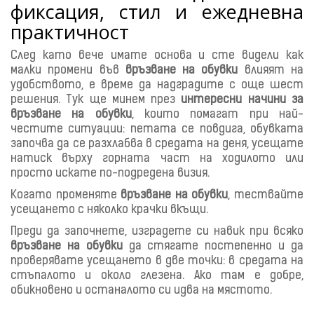
фиксация, стил и ежедневна
практичност
След като вече имате основа и сте видели как
малки промени във
връзване на обувки
влияят на
удобството, е време да надградите с още шест
решения. Тук ще минем през
интересни начини за
връзване на обувки
, които помагат при най-
честите ситуации: петата се повдига, обувката
започва да се разхлабва в средата на деня, усещате
натиск върху горната част на ходилото или
просто искате по-подредена визия.
Когато променяте
връзване на обувки
, тествайте
усещането с няколко крачки вкъщи.
Преди да започнете, изградете си навик при всяко
връзване на обувки
да стягате постепенно и да
проверявате усещането в две точки: в средата на
стъпалото и около глезена. Ако там е добре,
обикновено и останалото си идва на мястото.