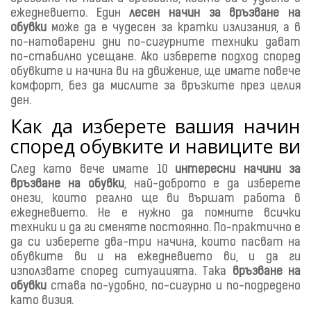
ежедневието. Един
лесен начин за връзване на
обувки
може да е чудесен за кратки излизания, а в
по-натоварени дни по-сигурните техники дават
по-стабилно усещане. Ако изберете подход според
обувките и начина ви на движение, ще имате повече
комфорт, без да мислите за връзките през целия
ден.
Как да изберете вашия начин
според обувките и навиците ви
След като вече имате 10
интересни начини за
връзване на обувки
, най-доброто е да изберете
онези, които реално ще ви вършат работа в
ежедневието. Не е нужно да помните всички
техники и да ги сменяте постоянно. По-практично е
да си изберете два-три начина, които пасват на
обувките ви и на ежедневието ви, и да ги
използвате според ситуацията. Така
връзване на
обувки
става по-удобно, по-сигурно и по-подредено
като визия.