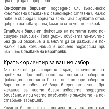
два подхода според деня.
Комфортен вариант:
подредено или класическо
кръстосано връзване с равномерно стягане и малко
повече свобода в горната зона. Така обувката стои
добре и остава удобна, когато сте често на крак.
Стабилен вариант:
фиксация на петата плюс по-
сигурен завършек. Това държи обувката по-плътно,
без да ви разсейва, а шансът да се разхлаби е по-
малък. Тази комбинация е особено подходяща при
активно
връзване на маратонки
.
Кратък ориентир за вашия избор
Ако искате да изберете бързо, започнете от
проблема. При повдигане на петата изберете
фиксация на петата. При натиск отгоре изберете
вариант с повече свобода в средната зона. При
желание за чиста визия изберете подредено
връзване. А при често развързване заложете на по-
стабилен завършек.
Когато ви се иска да промените усещането или