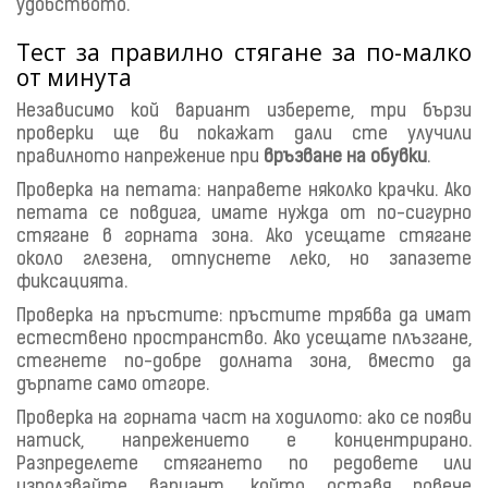
удобството.
Тест за правилно стягане за по-малко
от минута
Независимо кой вариант изберете, три бързи
проверки ще ви покажат дали сте улучили
правилното напрежение при
връзване на обувки
.
Проверка на петата: направете няколко крачки. Ако
петата се повдига, имате нужда от по-сигурно
стягане в горната зона. Ако усещате стягане
около глезена, отпуснете леко, но запазете
фиксацията.
Проверка на пръстите: пръстите трябва да имат
естествено пространство. Ако усещате плъзгане,
стегнете по-добре долната зона, вместо да
дърпате само отгоре.
Проверка на горната част на ходилото: ако се появи
натиск, напрежението е концентрирано.
Разпределете стягането по редовете или
използвайте вариант, който оставя повече