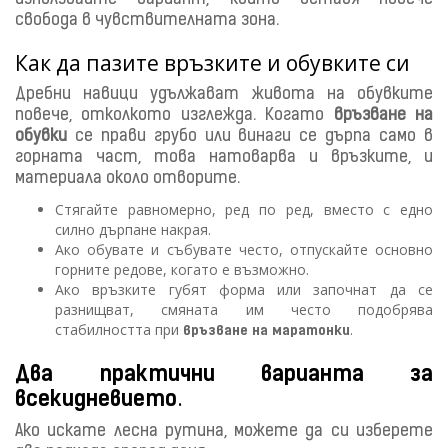
свобода в чувствителната зона.
Как да пазите връзките и обувките си
Дребни навици удължават живота на обувките
повече, отколкото изглежда. Когато
връзване на
обувки
се прави грубо или винаги се дърпа само в
горната част, това натоварва и връзките, и
материала около отворите.
Стягайте равномерно, ред по ред, вместо с едно
силно дърпане накрая.
Ако обувате и събувате често, отпускайте основно
горните редове, когато е възможно.
Ако връзките губят форма или започнат да се
разнищват, смяната им често подобрява
стабилността при
.
връзване на маратонки
Два практични варианта за
.
всекидневието
Ако искате лесна рутина, можете да си изберете