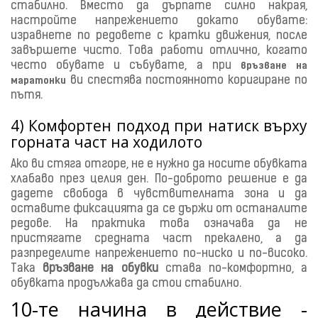
стабилно. Вместо да дърпате силно накрая,
настройте напрежението докато обувате:
изравнете по редовете с кратки движения, после
завършете чисто. Това работи отлично, когато
често обувате и събувате, а при
връзване на
ви спестява постоянното коригиране по
маратонки
пътя.
4) Комфортен подход при натиск върху
горната част на ходилото
Ако ви стяга отгоре, не е нужно да носите обувката
хлабаво през целия ден. По-доброто решение е да
дадете свобода в чувствителната зона и да
оставите фиксацията да се държи от останалите
редове. На практика това означава да не
пристягате средната част прекалено, а да
разпределите напрежението по-ниско и по-високо.
Така
връзване на обувки
става по-комфортно, а
обувката продължава да стои стабилно.
10-те начина в действие -