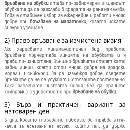
връзване на обувки
става по-равномерно, а шансът
обувката да се разхлаби в средата на деня намалява.
Това е стабилен избор за ежедневие и работи много
добре при
връзване на маратонки
, когато искате
сигурно усещане.
2) Право връзване за изчистена визия
Ако харесвате минималистичен вид, правото
връзване подчертава линията на обувката и я
прави по-изчистена. Външно връзките стоят като
равни линии, което стои много добре на градски
модели и сникърси. За да изглежда добре, следете
връзките да не се усукват и стягайте постепенно.
Така запазвате чистата визия, без да правите
компромис с удобството при
връзване на обувки
.
3) Бърз и практичен вариант за
натоварен ден
В дни, когато тръгвате набързо, ви трябва
лесен
, който пак да държи
начин за връзване на обувки