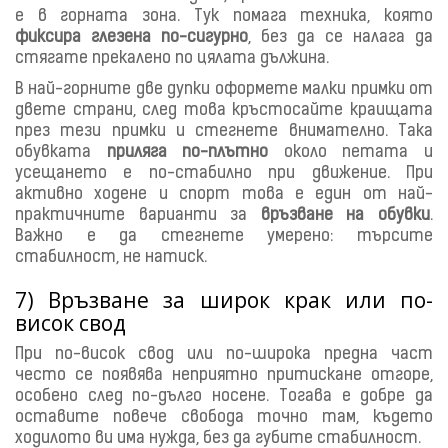
е в горната зона. Тук помага техника, която
фиксира глезена по-сигурно
, без да се налага да
стягате прекалено по цялата дължина.
В
най-горните две дупки оформете малки примки от
двете страни, след това кръстосайте краищата
през тези примки и стегнете внимателно. Така
обувката
приляга по-плътно
около петата и
усещането е по-стабилно при движение. При
активно ходене и спорт това е един от най-
практичните варианти за
връзване на обувки
.
Важно е да стегнете умерено: търсите
стабилност, не натиск.
7) Връзване за широк крак или по-
висок свод
При по-висок свод или по-широка предна част
често се появява неприятно притискане отгоре,
особено след по-дълго носене. Тогава е добре да
оставите повече свобода точно там, където
ходилото ви има нужда, без да губите стабилност.