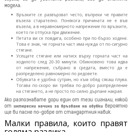
модела.
Връзките се развързват често, въпреки че правите
възела старателно. Понякога причината не е във
възела, а в неравномерното напрежение по връзките,
което ги отпуска при движение.
Петата ви се повдига, особено при по-бързо ходене.
Това е знак, че горната част има нужда от по-сигурно
стягане.
Усещате стягане или натиск върху горната част на
ходилото след 20-30 минути. Обикновено това идва
от напрежение, събрано в средата, вместо да е
разпределено равномерно по редовете.
Обувката е удобна сутрин, но към обяд сякаш плува.
Тогава по-скоро ви трябва по-добро разпределение
на стягането, а не просто по-силно дърпане накрая.
Ако разпознавате дори един от тези сигнали, някой
от
вероятно
интересни начини за връзване на обувки
ще ви пасне по-добре от стандартния навик.
Малки правила, които правят
голяма разлика