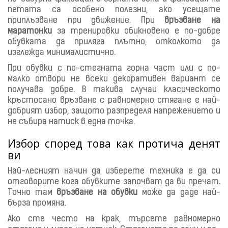
петата са особено полезни, ако усещате
приплъзване при движение. При
връзване на
маратонки
за тренировки обикновено е по-добре
обувката да приляга плътно, отколкото да
изглежда минималистично.
При обувки с по-стегната горна част или с по-
малко отвори не всеки декоративен вариант се
получава добре. В такива случаи класическото
кръстосано връзване с равномерно стягане е най-
добрият избор, защото разпределя напрежението и
не събира натиск в една точка.
Избор според това как протича денят
ви
Най-лесният начин да изберете техника е да си
отговорите кога обувките започват да ви пречат.
Точно там
връзване на обувки
може да даде най-
бърза промяна.
Ако сте често на крак, търсете равномерно