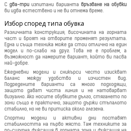
С
два-три
изпитани варианта
връзване на обувки
ви идва естествено и не ви отнема време.
Избор според типа обувка
Различната конструкция, височината на горната
част и броят на отворите променят резултата.
Една и съща техника може да стои отлично на един
модел и по-слабо на друг. Това не е проблем, а
възможност да намерите вариант, който ви пасва
най-добре.
Ежедневни модели и сникърси често изискват
баланс между удобство и изчистен вид.
Подредените варианти са много подходящи,
защото дават чиста линия и не натоварват
визуално. Ако носите обувките дълго, стягането по
зони също е практично, защото държи стъпалото
стабилно, но не ви притиска около глезена.
Спортни модели и активни дни поставят
стабилността на първо място. Там техниките за
по-сигурна фиксация в горната зона и фиксация на