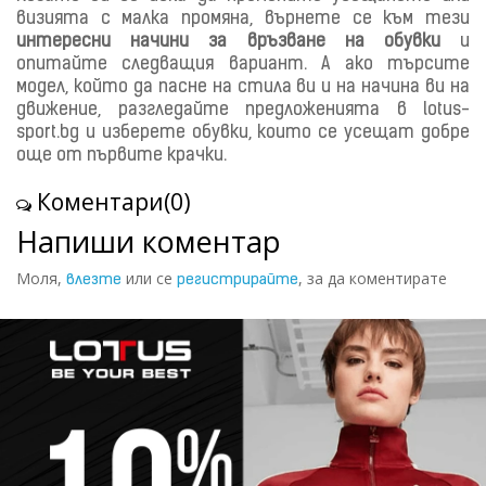
визията с малка промяна, върнете се към тези
интересни начини за връзване на обувки
и
опитайте следващия вариант. А ако търсите
модел, който да пасне на стила ви и на начина ви на
движение, разгледайте предложенията в lotus-
sport.bg и изберете обувки, които се усещат добре
още от първите крачки.
Коментари(0)
Напиши коментар
Моля,
или се
, за да коментирате
влезте
регистрирайте