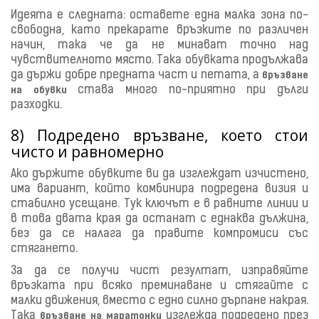
Идеята е следната: оставете една малка зона по-
свободна, като прекарате връзките по различен
начин, така че да не минават точно над
чувствителното място. Така обувката продължава
да държи добре предната част и петата, а
връзване
става много по-приятно при дълги
на обувки
разходки.
8) Подредено връзване, което стои
чисто и равномерно
Ако държите обувките ви да изглеждат изчистено,
има вариант, който комбинира подредена визия и
стабилно усещане. Тук ключът е в равните линии и
в това двата края да останат с еднаква дължина,
без да се налага да правите компромиси със
стягането.
За да се получи чист резултат, изправяйте
връзката при всяко преминаване и стягайте с
малки движения, вместо с едно силно дърпане накрая.
Така
изглежда подредено през
връзване на маратонки