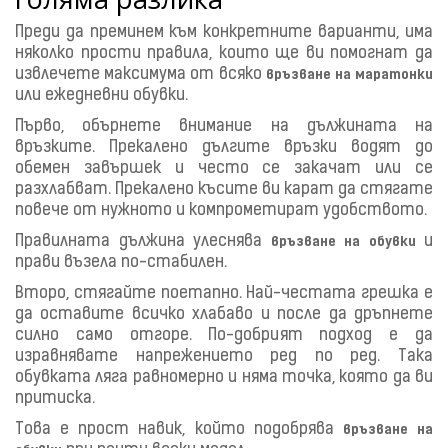
Преди да преминем към конкретните варианти, има
няколко прости правила, които ще ви помогнат да
извлечете максимума от всяко
връзване на маратонки
или ежедневни обувки.
Първо, обърнете внимание на дължината на
връзките. Прекалено дългите връзки водят до
обемен завършек и често се закачат или се
разхлабват. Прекалено късите ви карат да стягате
повече от нужното и компрометират удобството.
Правилната дължина улеснява
и
връзване на обувки
прави възела по-стабилен.
Второ, стягайте поетапно. Най-честата грешка е
да оставите всичко хлабаво и после да дръпнете
силно само отгоре. По-добрият подход е да
изравнявате напрежението ред по ред. Така
обувката ляга равномерно и няма точка, която да ви
притиска.
Това е прост навик, който подобрява
връзване на