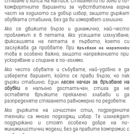
стягане и липса на натиск. Стягането по зони и по-
комфортните варианти за чувствителна горна
част на ходилото са добър избор, защото държат
обувката стабилна, без да ви изморяват излишно.
Ако се движите бързо и динамично, най-често
проблемът е в петата. Ако усещате изхлузване,
фиксацията на петата е първото, което си
заслужава да пробвате. При
връзване на маратонки
това е особено важно, защото напрежението при
ускоряване и спиране е по-голямо.
Ако често обувате и събувате, най-удобно е да
изберете вариант, който се прави бързо, но пак
държи стабилно. Един
лесен начин за връзване на
обувки
е напълно достатъчен, стига да не
оставяте връзките прекалено хлабави и да
разпределяте стягането равномерно по редовете.
Ако държите на изчистен стил, подредените
техники са много подходящ избор. Те изглеждат
поддържано и стоят особено добре на по-
минималистични модели, без да правите компромис с