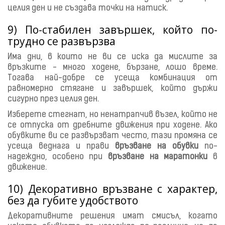
целия ден и не създава точки на натиск.
9) По-стабилен завършек, който по-
трудно се развързва
Има дни, в които не ви се иска да мислите за
връзките - много ходене, бързане, лошо време.
Тогава най-добре се усеща комбинация от
равномерно стягане и завършек, който държи
сигурно през целия ден.
Изберете стегнат, но ненатрапчив възел, който не
се отпуска от дребните движения при ходене. Ако
обувките ви се развързват често, тази промяна се
усеща веднага и прави
връзване на обувки
по-
надеждно, особено при
връзване на маратонки
в
движение.
10) Декоративно връзване с характер,
без да губите удобството
Декоративните решения имат смисъл, когато