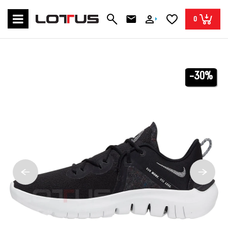
0
-30%