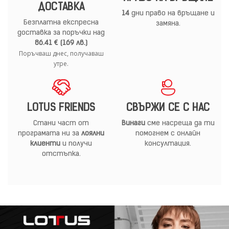
ДОСТАВКА
14
дни право на връщане и
Безплатна експресна
замяна.
доставка за поръчки над
86.41 € (169 лв.)
Поръчваш днес, получаваш
утре.
LOTUS FRIENDS
СВЪРЖИ СЕ С НАС
Стани част от
Винаги
сме насреща да ти
програмата ни за
лоялни
помогнем с онлайн
клиенти
и получи
консултация.
отстъпка.