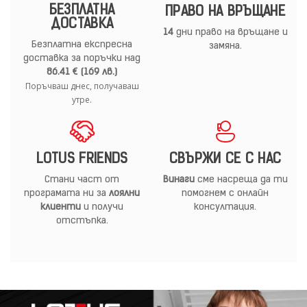
БЕЗПЛАТНА
ПРАВО НА ВРЪЩАНЕ
ДОСТАВКА
14
дни право на връщане и
Безплатна експресна
замяна.
доставка за поръчки над
86.41 € (169 лв.)
Поръчваш днес, получаваш
утре.
LOTUS FRIENDS
СВЪРЖИ СЕ С НАС
Стани част от
Винаги
сме насреща да ти
програмата ни за
лоялни
помогнем с онлайн
клиенти
и получи
консултация.
отстъпка.