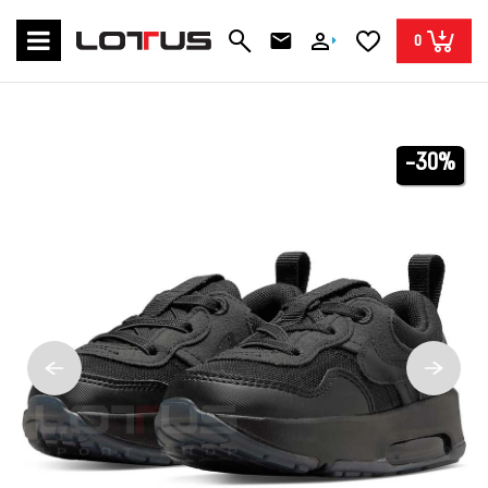
0
-30%