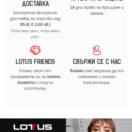
ДОСТАВКА
14
дни право на връщане и
Безплатна експресна
замяна.
доставка за поръчки над
86.41 € (169 лв.)
Поръчваш днес, получаваш
утре.
LOTUS FRIENDS
СВЪРЖИ СЕ С НАС
Стани част от
Винаги
сме насреща да ти
програмата ни за
лоялни
помогнем с онлайн
клиенти
и получи
консултация.
отстъпка.