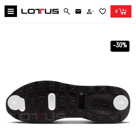
0
-30%