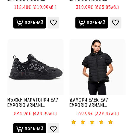
7W000678-UC001
7X000340-MZ186 ICE
112.48€ (219.99лв.)
319.99€ (625.85лв.)
NATURAL VENTUS7 PANTS
ALTURA ЧЕРНИ
OH ЧЕРНО
ПОРЪЧАЙ
ПОРЪЧАЙ
МЪЖКИ МАРАТОНКИ EA7
ДАМСКИ ЕЛЕК EA7
EMPORIO ARMANI
EMPORIO ARMANI
7X000306-MC032 ACE
7W000477-UC001 CORE
224.96€ (439.99лв.)
169.99€ (332.47лв.)
RUNNER SPECIAL ЧЕРНИ
LADY ECO DOWN JACKET
LIGHT PADDED HO SS
ЧЕРЕН
ПОРЪЧАЙ