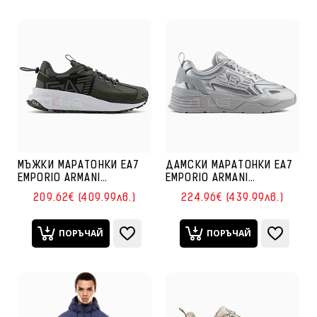
МЪЖКИ МАРАТОНКИ EA7
ДАМСКИ МАРАТОНКИ EA7
EMPORIO ARMANI
EMPORIO ARMANI
7X000352-MZ150
7X000306-MZ047 ACE
209.62€ (409.99лв.)
224.96€ (439.99лв.)
CRUSHER SONIC ROPE
RUNNER SPECIAL
ТЪМНОЗЕЛЕНИ
СРЕБРИСТИ
ПОРЪЧАЙ
ПОРЪЧАЙ