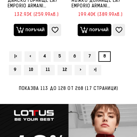
ДАМСКО ГОРНИЩЕ EA7
МЪЖКО ДОЛНИЩЕ EA7
EMPORIO ARMANI
EMPORIO ARMANI
7W000675-UC001
7M000753-UC001 URBAN
132.93€ (259.99лв.)
199.40€ (389.99лв.)
NATURAL VENTUS7
ESCAPE PANTS OH PA PL
HOODIE FZ ЧЕРНО
ST ЧЕРНО
ПОРЪЧАЙ
ПОРЪЧАЙ
|<
<
4
5
6
7
8
9
10
11
12
>
>|
ПОКАЗВА 113 ДО 128 ОТ 268 (17 СТРАНИЦИ)