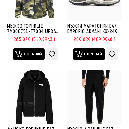
МЪЖКО ГОРНИЩЕ
МЪЖКИ МАРАТОНКИ EA7
7M000751-F7004 URBAN
EMPORIO ARMANI X8X249-
ESCAPE M T-TOP FZ PA PL
MZ224 PREDATOR
265.87€ (519.99лв.)
209.62€ (409.99лв.)
ST ЗЕЛЕНО/КАМУФЛАЖ
ТЪМНОЗЕЛЕНИ
ПОРЪЧАЙ
ПОРЪЧАЙ