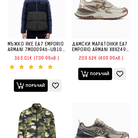
МЪЖКО ЯКЕ EA7 EMPORIO
ДАМСКИ МАРАТОНКИ EA7
ARMANI 7M000946-UB102
EMPORIO ARMANI X8X249-
ATHLETIC COLOUR BLOCK
MZ226 PREDATOR БЕЖОВИ
363.01€ (709.99лв.)
209.62€ (409.99лв.)
PUFFY JACKET PA
ТЪМНОСИНЬО
ПОРЪЧАЙ
ПОРЪЧАЙ