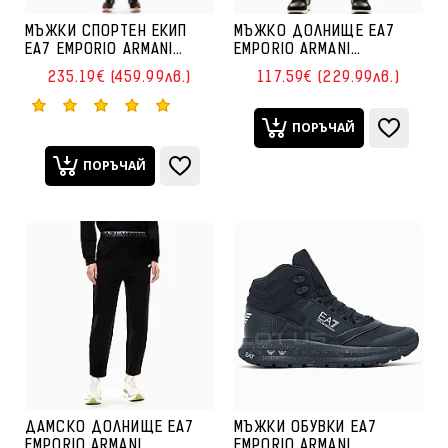
МЪЖКИ СПОРТЕН ЕКИП
МЪЖКО ДОЛНИЩЕ EA7
EA7 EMPORIO ARMANI
EMPORIO ARMANI
7M000665-UC001
7M000641-UC001
235.19€ (459.99лв.)
117.59€ (229.99лв.)
NATURAL VENTUS T-SUIT
VENTUS7 PANTS CH PL ST
HOODIE FZ CH ЧЕРЕН
ЧЕРНО
ПОРЪЧАЙ
ПОРЪЧАЙ
ДАМСКО ДОЛНИЩЕ EA7
МЪЖКИ ОБУВКИ EA7
EMPORIO ARMANI
EMPORIO ARMANI