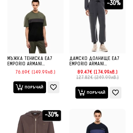
-30%
МЪЖКА ТЕНИСКА EA7
ДАМСКО ДОЛНИЩЕ EA7
EMPORIO ARMANI
EMPORIO ARMANI
7M000935-U8100
7W000193-U8117 CORE
76.69€ (149.99лв.)
89.47€ (174.99лв.)
ATHLETIC COLOUR BLOCK
LADY RELAX PANTS CH
127.82€ (249.99лв.)
TEE SS ЗЕЛЕНА
ТЪМНОСИВО
ПОРЪЧАЙ
ПОРЪЧАЙ
-30%