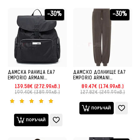
-30%
-30%
ДАМСКА РАНИЦА EA7
ДАМСКО ДОЛНИЩЕ EA7
EMPORIO ARMANI
EMPORIO ARMANI
7W000740-UC001 TRAIN
7W000193-U6063 CORE
139.58€ (272.99лв.)
89.47€ (174.99лв.)
W BACKPACK ЧЕРНА
LADY RELAX PANTS CH
199.40€ (389.99лв.)
127.82€ (249.99лв.)
КАФЯВО
ПОРЪЧАЙ
ПОРЪЧАЙ