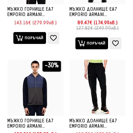
МЪЖКО ГОРНИЩЕ EA7
МЪЖКО ДОЛНИЩЕ EA7
EMPORIO ARMANI
EMPORIO ARMANI
7M000591-UC001 VIGOR7
7M000939-UB102
143.16€ (279.99лв.)
89.47€ (174.99лв.)
HOODIE FZ PL ST ЧЕРНО
ATHLETIC COLOUR BLOCK
127.82€ (249.99лв.)
PANTS CH NYLON
ТЪМНОСИНЬО
ПОРЪЧАЙ
ПОРЪЧАЙ
-30%
МЪЖКО ГОРНИЩЕ EA7
МЪЖКО ДОЛНИЩЕ EA7
EMPORIO ARMANI
EMPORIO ARMANI
7M000938-UB102
7M000592-UC001 VIGOR7