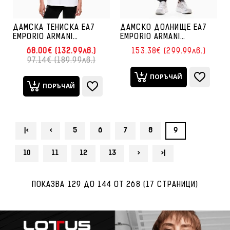
ДАМСКА ТЕНИСКА EA7
ДАМСКО ДОЛНИЩЕ EA7
EMPORIO ARMANI
EMPORIO ARMANI
7W000724-U0002 LOGO
7W000446-U8117
68.00€ (132.99лв.)
153.38€ (299.99лв.)
SERIES TEE SS MAXI LOGO
PRECIOUS PANTS CH
97.14€ (189.99лв.)
SEQUINS CROSSOVER
ТЪМНОСИВО
БЯЛА
ПОРЪЧАЙ
ПОРЪЧАЙ
|<
<
5
6
7
8
9
10
11
12
13
>
>|
ПОКАЗВА 129 ДО 144 ОТ 268 (17 СТРАНИЦИ)