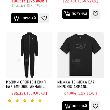
100.21€ (195.99лв.)
122.70€ (239.99лв.)
ATHLETIC COLOUR BLOCK
PANTS CH PL ST ЧЕРНО
143.16€ (279.99лв.)
HOODIE FZ NYLON
ТЪМНОСИНЬО/
ПОРЪЧАЙ
ТЪМНОСИВО
ПОРЪЧАЙ
МЪЖКИ СПОРТЕН ЕКИП
МЪЖКА ТЕНИСКА EA7
EA7 EMPORIO ARMANI
EMPORIO ARMANI
8NPV56-1200 PREMIUM
7M000898-UC001
286.32€ (559.99лв.)
64.99€ (127.11лв.)
SHIELD M T-SUIT FZ CH VI
VISIBILITY TEE SS CO
PL CC ЧЕРЕН
ЧЕРНА
ПОРЪЧАЙ