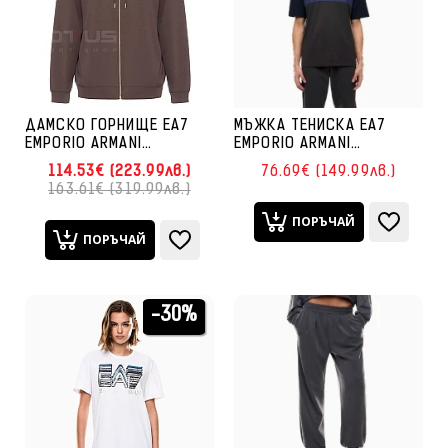
ДАМСКО ГОРНИЩЕ EA7
МЪЖКА ТЕНИСКА EA7
EMPORIO ARMANI
EMPORIO ARMANI
7W000192-U6063 CORE
7M000935-UB102
114.53€ (223.99лв.)
76.69€ (149.99лв.)
LADY RELAX HOODIE FZ
ATHLETIC COLOUR BLOCK
163.61€ (319.99лв.)
КАФЯВО
TEE SS ТЪМНОСИНЯ
ПОРЪЧАЙ
ПОРЪЧАЙ
-30%