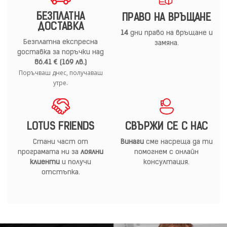
БЕЗПЛАТНА
ПРАВО НА ВРЪЩАНЕ
ДОСТАВКА
14
дни право на връщане и
Безплатна експресна
замяна.
доставка за поръчки над
86.41 € (169 лв.)
Поръчваш днес, получаваш
утре.
LOTUS FRIENDS
СВЪРЖИ СЕ С НАС
Стани част от
Винаги
сме насреща да ти
програмата ни за
лоялни
помогнем с онлайн
клиенти
и получи
консултация.
отстъпка.