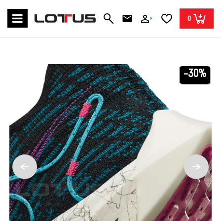
0
-30%