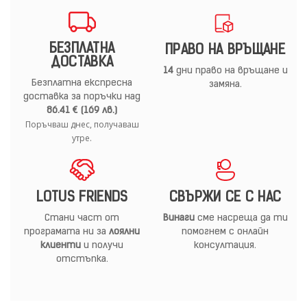
БЕЗПЛАТНА
ПРАВО НА ВРЪЩАНЕ
ДОСТАВКА
14
дни право на връщане и
Безплатна експресна
замяна.
доставка за поръчки над
86.41 € (169 лв.)
Поръчваш днес, получаваш
утре.
LOTUS FRIENDS
СВЪРЖИ СЕ С НАС
Стани част от
Винаги
сме насреща да ти
програмата ни за
лоялни
помогнем с онлайн
клиенти
и получи
консултация.
отстъпка.