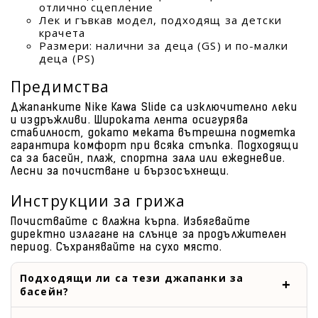
отлично сцепление
Лек и гъвкав модел, подходящ за детски
крачета
Размери: налични за деца (GS) и по-малки
деца (PS)
Предимства
Джапанките Nike Kawa Slide са изключително леки
и издръжливи. Широката лента осигурява
стабилност, докато меката вътрешна подметка
гарантира комфорт при всяка стъпка. Подходящи
са за басейн, плаж, спортна зала или ежедневие.
Лесни за почистване и бързосъхнещи.
Инструкции за грижа
Почиствайте с влажна кърпа. Избягвайте
директно излагане на слънце за продължителен
период. Съхранявайте на сухо място.
Подходящи ли са тези джапанки за
басейн?