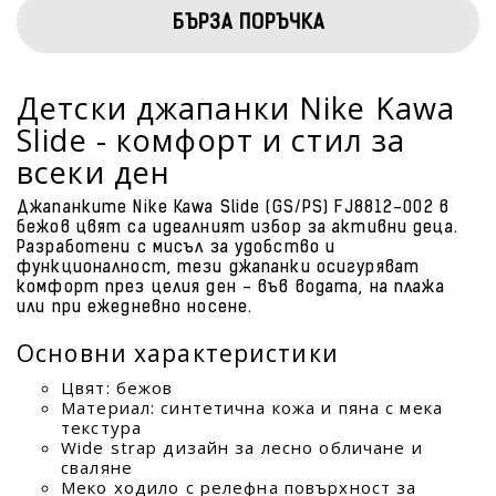
БЪРЗА ПОРЪЧКА
Детски джапанки Nike Kawa
Slide - комфорт и стил за
всеки ден
Джапанките Nike Kawa Slide (GS/PS) FJ8812-002 в
бежов цвят са идеалният избор за активни деца.
Разработени с мисъл за удобство и
функционалност, тези джапанки осигуряват
комфорт през целия ден - във водата, на плажа
или при ежедневно носене.
Основни характеристики
Цвят: бежов
Материал: синтетична кожа и пяна с мека
текстура
Wide strap дизайн за лесно обличане и
сваляне
Меко ходило с релефна повърхност за