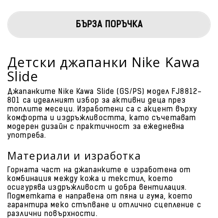
БЪРЗА ПОРЪЧКА
Детски джапанки Nike Kawa
Slide
Джапанките Nike Kawa Slide (GS/PS) модел FJ8812-
801 са идеалният избор за активни деца през
топлите месеци. Изработени са с акцент върху
комфорта и издръжливостта, като съчетават
модерен дизайн с практичност за ежедневна
употреба.
Материали и изработка
Горната част на джапанките е изработена от
комбинация между кожа и текстил, което
осигурява издръжливост и добра вентилация.
Подметката е направена от пяна и гума, което
гарантира меко стъпване и отлично сцепление с
различни повърхности.