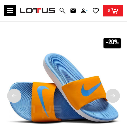
0
-20%