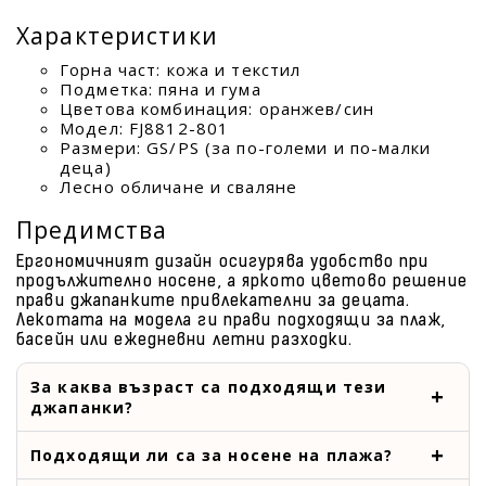
Характеристики
Горна част: кожа и текстил
Подметка: пяна и гума
Цветова комбинация: оранжев/син
Модел: FJ8812-801
Размери: GS/PS (за по-големи и по-малки
деца)
Лесно обличане и сваляне
Предимства
Ергономичният дизайн осигурява удобство при
продължително носене, а яркото цветово решение
прави джапанките привлекателни за децата.
Лекотата на модела ги прави подходящи за плаж,
басейн или ежедневни летни разходки.
За каква възраст са подходящи тези
джапанки?
Подходящи ли са за носене на плажа?