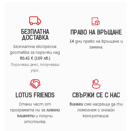
БЕЗПЛАТНА
ПРАВО НА ВРЪЩАНЕ
ДОСТАВКА
14
дни право на връщане и
Безплатна експресна
замяна.
доставка за поръчки над
86.41 € (169 лв.)
Поръчваш днес, получаваш
утре.
LOTUS FRIENDS
СВЪРЖИ СЕ С НАС
Стани част от
Винаги
сме насреща да ти
програмата ни за
лоялни
помогнем с онлайн
клиенти
и получи
консултация.
отстъпка.