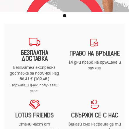
БЕЗПЛАТНА
ПРАВО НА ВРЪЩАНЕ
ДОСТАВКА
14
дни право на връщане и
Безплатна експресна
замяна.
доставка за поръчки над
86.41 € (169 лв.)
Поръчваш днес, получаваш
утре.
LOTUS FRIENDS
СВЪРЖИ СЕ С НАС
Стани част от
Винаги
сме насреща да ти