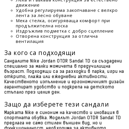
движение
Удобна регулируема закопчаване с велкро
лента за лесно обуване
Мека стелка, осигуряваща комфорт при
продължителна носка
Издръжлив подметка с добро сцепление
Отворена конструкция за отлична
вентилация
За кого са подходящи
Сандалите Nike Jordan OTDR Sandal TD са създадени
специално за малки момичета в предучилищна
възраст. Подходящи са за разходки в парка, игри на
открито, плажа или ежедневни активности.
Качественото изпълнение и ергономичният дизайн
гарантират удобство и подкрепа на детското
стъпало през целия ден.
Защо да изберете тези сандали
Марката Nike е синоним на качество и иновация в
спортната обувка. Моделът Jordan OTDR Sandal TD
предлага не само стилен външен вид, но и
функционалност, необходима за активното