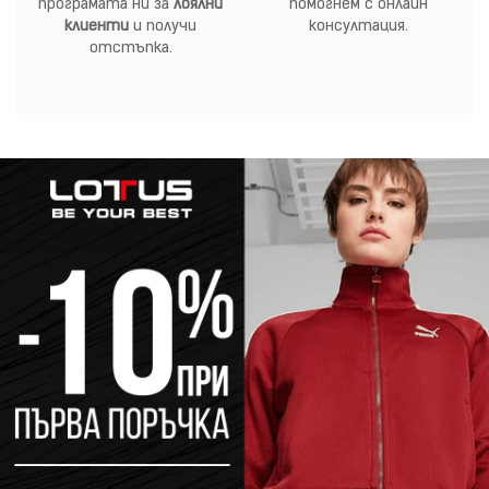
програмата ни за
лоялни
помогнем с онлайн
клиенти
и получи
консултация.
отстъпка.