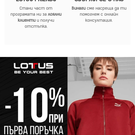
Стани част от
Винаги
сме насреща да ти
програмата ни за
лоялни
помогнем с онлайн
клиенти
и получи
консултация.
отстъпка.