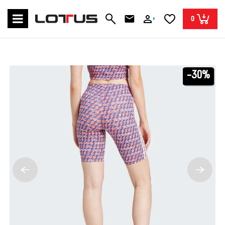
0
-30%