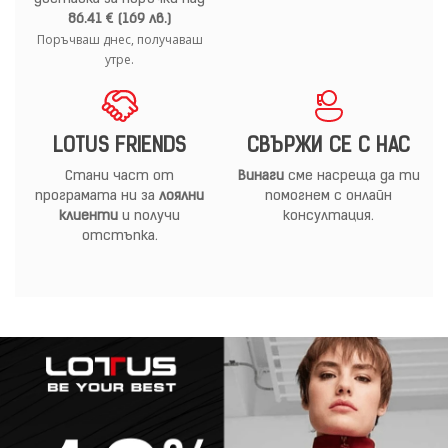
86.41 € (169 лв.)
Поръчваш днес, получаваш
утре.
LOTUS FRIENDS
СВЪРЖИ СЕ С НАС
Стани част от
Винаги
сме насреща да ти
програмата ни за
лоялни
помогнем с онлайн
клиенти
и получи
консултация.
отстъпка.