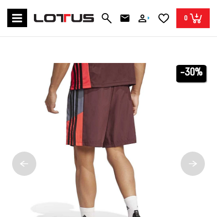
0
-30%