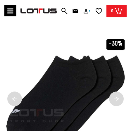
0
-30%