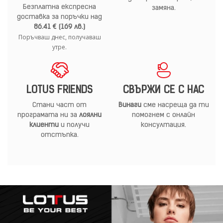
Безплатна експресна
замяна.
доставка за поръчки над
86.41 € (169 лв.)
Поръчваш днес, получаваш
утре.
LOTUS FRIENDS
СВЪРЖИ СЕ С НАС
Стани част от
Винаги
сме насреща да ти
програмата ни за
лоялни
помогнем с онлайн
клиенти
и получи
консултация.
отстъпка.