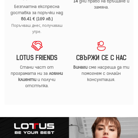
14
дни право на връщане и
Безплатна експресна
замяна.
доставка за поръчки над
86.41 € (169 лв.)
Поръчваш днес, получаваш
утре.
LOTUS FRIENDS
СВЪРЖИ СЕ С НАС
Стани част от
Винаги
сме насреща да ти
програмата ни за
лоялни
помогнем с онлайн
клиенти
и получи
консултация.
отстъпка.