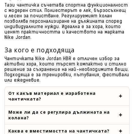
Тази чантичка съчетава спортна функционалност
с модерен стил. Полиестерът е лек, бързосъхнещ
и лесен за почистване. Регулируемият колан
позволява персонализиране на дължината според
индивидуалните нужди. Идеална е за хора, които
ценят практичността и качеството на марката
Nike Jordan.
За кого е подходяща
Чантичката Nike Jordan HBR е отличен избор за
активни хора, които търсят компактно и стилно
решение за съхранение на най-необходимите вещи.
Подходяща е за тренировки, пътувания, фестивали
или ежедневие.
От какъв материал е изработена
чантичката?
Може ли да се регулира дължината на
колана?
Каква е вместимостта на чантичката?