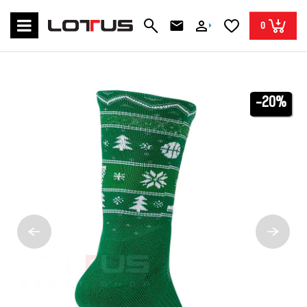
0
-20%