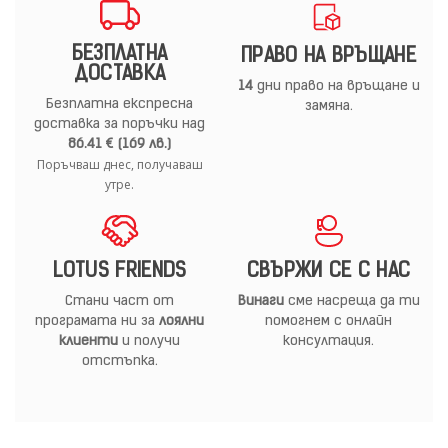
БЕЗПЛАТНА
ПРАВО НА ВРЪЩАНЕ
ДОСТАВКА
14
дни право на връщане и
Безплатна експресна
замяна.
доставка за поръчки над
86.41 € (169 лв.)
Поръчваш днес, получаваш
утре.
LOTUS FRIENDS
СВЪРЖИ СЕ С НАС
Стани част от
Винаги
сме насреща да ти
програмата ни за
лоялни
помогнем с онлайн
клиенти
и получи
консултация.
отстъпка.