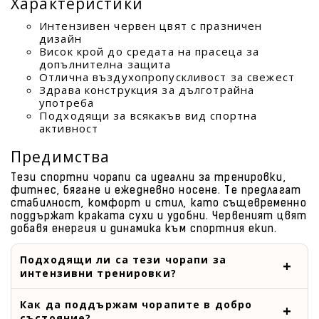
Характеристики
Интензивен червен цвят с празничен
дизайн
Висок крой до средата на прасеца за
допълнителна защита
Отлична въздухопропускливост за свежест
Здрава конструкция за дълготрайна
употреба
Подходящи за всякакъв вид спортна
активност
Предимства
Тези спортни чорапи са идеални за тренировки,
фитнес, бягане и ежедневно носене. Те предлагат
стабилност, комфорт и стил, като същевременно
поддържат краката сухи и удобни. Червеният цвят
добавя енергия и динамика към спортния екип.
Подходящи ли са тези чорапи за
интензивни тренировки?
Как да поддържам чорапите в добро
състояние?