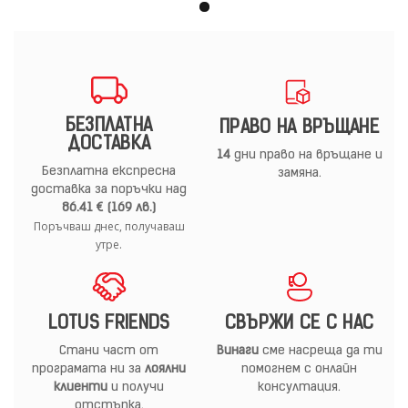
БЕЗПЛАТНА
ПРАВО НА ВРЪЩАНЕ
ДОСТАВКА
14
дни право на връщане и
Безплатна експресна
замяна.
доставка за поръчки над
86.41 € (169 лв.)
Поръчваш днес, получаваш
утре.
LOTUS FRIENDS
СВЪРЖИ СЕ С НАС
Стани част от
Винаги
сме насреща да ти
програмата ни за
лоялни
помогнем с онлайн
клиенти
и получи
консултация.
отстъпка.