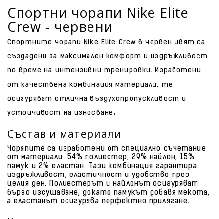
Спортни чорапи Nike Elite
Crew - червени
Спортните чорапи Nike Elite Crew в червен цвят са
създадени за максимален комфорт и издръжливост
по време на интензивни тренировки. Изработени
от качествена комбинация материали, те
осигуряват отлична въздухопропускливост и
.
устойчивост на износване
Състав и материали
Чорапите са изработени от специално съчетание
от материали: 54% полиестер, 29% найлон, 15%
памук и 2% еластан. Тази комбинация гарантира
издръжливост, еластичност и удобство през
целия ден. Полиестерът и найлонът осигуряват
бързо изсушаване, докато памукът добавя мекота,
а еластанът осигурява перфектно прилягане.