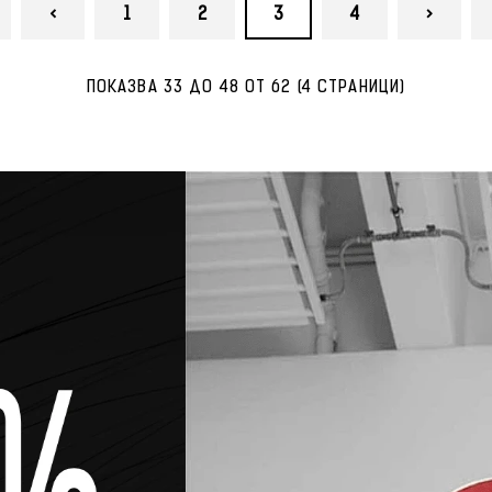
<
1
2
3
4
>
ПОКАЗВА 33 ДО 48 ОТ 62 (4 СТРАНИЦИ)