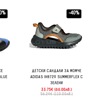
20%
-40%
KE
ДЕТСКИ САНДАЛИ ЗА МОМЧЕ
BLUE
ADIDAS IH8729 SUMMERFLEX C
ЗЕЛЕНИ
33.75€ (66.00лв.)
56.24€ (110.00лв.)