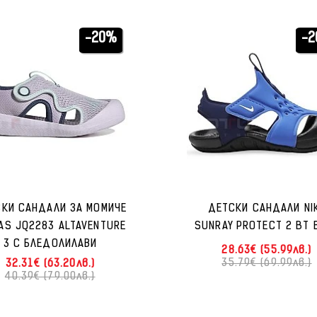
-20%
-
КИ САНДАЛИ ЗА МОМИЧЕ
ДЕТСКИ САНДАЛИ NI
AS JQ2283 ALTAVENTURE
SUNRAY PROTECT 2 BT 
3 C БЛЕДОЛИЛАВИ
28.63€ (55.99лв.)
35.79€ (69.99лв.)
32.31€ (63.20лв.)
40.39€ (79.00лв.)