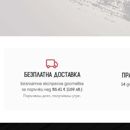
БЕЗПЛАТНА ДОСТАВКА
ПР
Безплатна експресна доставка
14
дн
за поръчки над
86.41 € (169 лв.)
Поръчваш днес, получаваш утре.