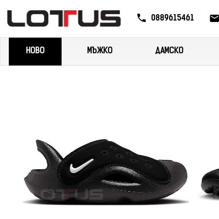
0889615461
НОВО
МЪЖКО
ДАМСКО