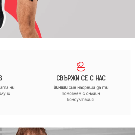
S
СВЪРЖИ СЕ С НАС
ата ни
Винаги
сме насреща да ти
олучи
помогнем с онлайн
консултация.