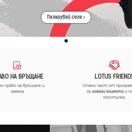
Пазарувай сега
АВО НА ВРЪЩАНЕ
LOTUS FRIEND
и право на връщане и
Стани част от програм
замяна.
за
лоялни клиенти
и п
отстъпка.