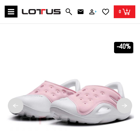
0
-40%