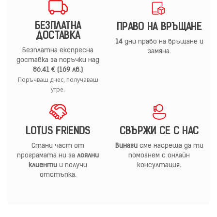
БЕЗПЛАТНА
ПРАВО НА ВРЪЩАНЕ
ДОСТАВКА
14
дни право на връщане и
Безплатна експресна
замяна.
доставка за поръчки над
86.41 € (169 лв.)
Поръчваш днес, получаваш
утре.
LOTUS FRIENDS
СВЪРЖИ СЕ С НАС
Стани част от
Винаги
сме насреща да ти
програмата ни за
лоялни
помогнем с онлайн
клиенти
и получи
консултация.
отстъпка.