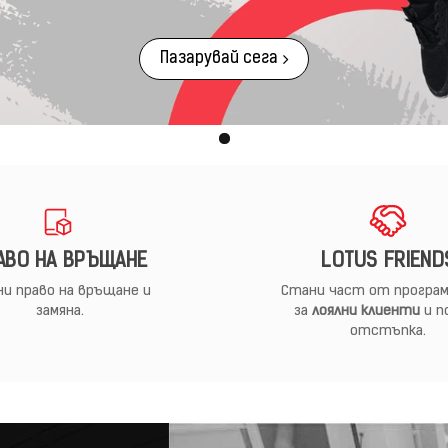
Пазарувай сега
АВО НА ВРЪЩАНЕ
LOTUS FRIEND
и право на връщане и
Стани част от програм
замяна.
за
лоялни клиенти
и п
отстъпка.