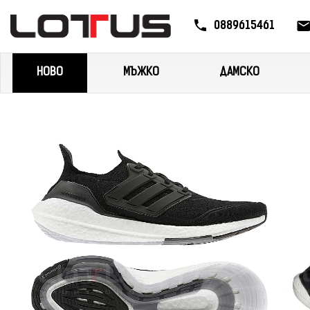
0889615461
НОВО
МЪЖКО
ДАМСКО