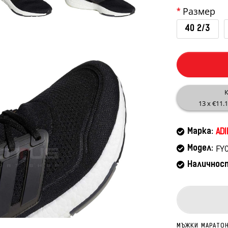
Размер
40 2/3
К
13 x €11.
Марка:
ADI
FY
Модел:
Наличнос
МЪЖКИ МАРАТОН