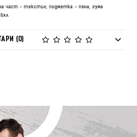
на част - текстил; подметка - пяна, гума
/бял
АРИ (0)