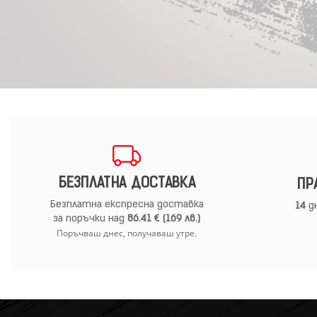
БЕЗПЛАТНА ДОСТАВКА
ПР
Безплатна експресна доставка
14
дн
за поръчки над
86.41 € (169 лв.)
Поръчваш днес, получаваш утре.