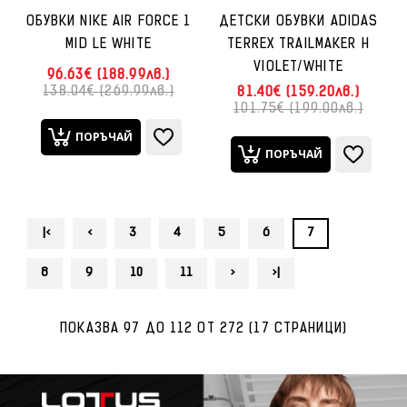
ОБУВКИ NIKE AIR FORCE 1
ДЕТСКИ ОБУВКИ ADIDAS
MID LE WHITE
TERREX TRAILMAKER H
VIOLET/WHITE
96.63€ (188.99лв.)
138.04€ (269.99лв.)
81.40€ (159.20лв.)
101.75€ (199.00лв.)
ПОРЪЧАЙ
ПОРЪЧАЙ
|<
<
3
4
5
6
7
8
9
10
11
>
>|
ПОКАЗВА 97 ДО 112 ОТ 272 (17 СТРАНИЦИ)