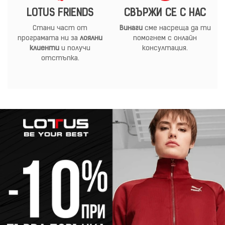
LOTUS FRIENDS
СВЪРЖИ СЕ С НАС
Стани част от
Винаги
сме насреща да ти
програмата ни за
лоялни
помогнем с онлайн
клиенти
и получи
консултация.
отстъпка.