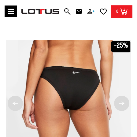
0
-25%