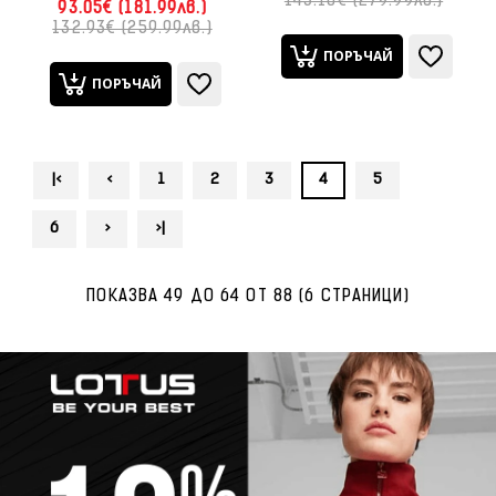
143.16€ (279.99лв.)
93.05€ (181.99лв.)
132.93€ (259.99лв.)
ПОРЪЧАЙ
ПОРЪЧАЙ
|<
<
1
2
3
4
5
6
>
>|
ПОКАЗВА 49 ДО 64 ОТ 88 (6 СТРАНИЦИ)