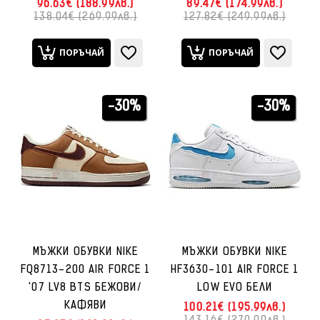
96.63€ (188.99лв.)
89.47€ (174.99лв.)
138.04€ (269.99лв.)
127.82€ (249.99лв.)
ПОРЪЧАЙ
ПОРЪЧАЙ
-30%
-30%
МЪЖКИ ОБУВКИ NIKE
МЪЖКИ ОБУВКИ NIKE
FQ8713-200 AIR FORCE 1
HF3630-101 AIR FORCE 1
'07 LV8 BTS БЕЖОВИ/
LOW EVO БЕЛИ
КАФЯВИ
100.21€ (195.99лв.)